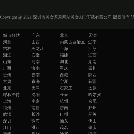
Copyright @ 2021 深圳市美女羞羞网站美女APP下载有限公司 版权所有 访问量
城市分站
广东
北京
天津
河北
山西
内蒙古自治区
辽宁
吉林
黑龙江
上海
江苏
浙江
安徽
福建
江西
山东
河南
湖北
湖南
广西
海南
重庆
四川
贵州
云南
西藏
陕西
甘肃
青海
宁夏
新疆
北京
天津
石家庄
太原
呼和浩特
沈阳
长春
哈尔滨
上海
南京
杭州
合肥
福州
南昌
济南
郑州
武汉
长沙
广州
韶关
深圳
珠海
汕头
佛山
江门
湛江
茂名
肇庆