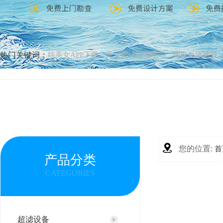
热门关键词：
纯美女APP下载
美女黄18禁啪啪啪
陶氏反渗透膜
您的位置:
首
产品分类
CATEGORIES
超滤设备