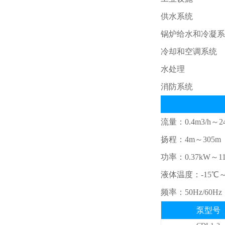
供水系统
汇通膜
锅炉给水和冷凝系
流量计
冷却和空调系统
水处理
水泵
消防系统
井水去铁去锰过滤器
流量：0.4m3/h～2
扬程：4m～305m
过滤芯
功率：0.37kW～1
液体温度：-15℃
过滤桶
频率：50Hz/60Hz
泵型号