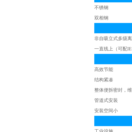
纯化水设备
不锈钢
双相钢
海德能反渗透膜
非自吸立式多级离心
陶氏反渗透膜
一直线上（可配IEC
PLC可编程程序编写
高效节能
结构紧凑
电控系统
整体便拆密封
管道式安装
商用纯水机
安装空间小
反渗透膜壳
工业设施